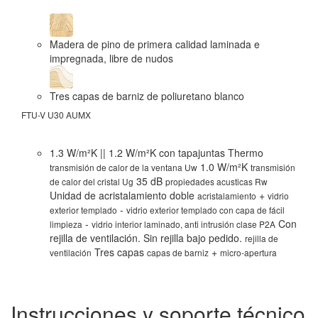
Madera de pino de primera calidad laminada e
impregnada, libre de nudos
Tres capas de barniz de poliuretano blanco
FTU-V U30 AUMX
FT
1.3 W/m²K || 1.2 W/m²K con tapajuntas Thermo
1.0 W/m²K
transmisión de calor de la ventana Uw
transmisión
35 dB
de calor del cristal Ug
propiedades acusticas Rw
Unidad de acristalamiento doble
+
acristalamiento
vidrio
-
exterior templado
vidrio exterior templado con capa de fácil
-
Con
limpieza
vidrio interior laminado, anti intrusión clase P2A
rejilla de ventilación. Sin rejilla bajo pedido.
rejilla de
Tres capas
+
ventilación
capas de barniz
micro-apertura
Instrucciones y soporte técnico