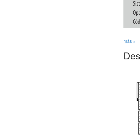
más »
Des