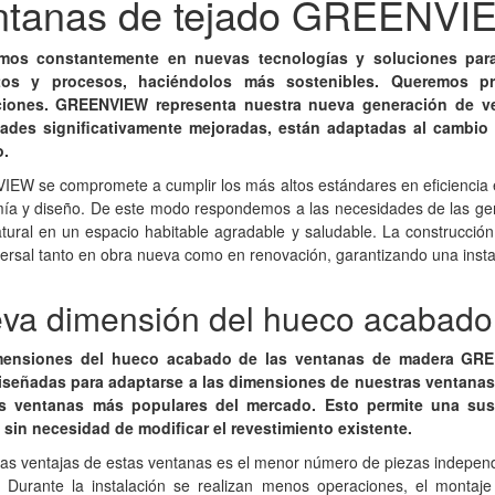
ntanas de tejado GREENVI
amos constantemente en nuevas tecnologías y soluciones para
tos y procesos, haciéndolos más sostenibles. Queremos pro
iones. GREENVIEW representa nuestra nueva generación de ve
ades significativamente mejoradas, están adaptadas al cambio 
.
W se compromete a cumplir los más altos estándares en eficiencia ene
ía y diseño. De este modo respondemos a las necesidades de las gene
natural en un espacio habitable agradable y saludable. La construc
ersal tanto en obra nueva como en renovación, garantizando una instal
va dimensión del hueco acabado - 
mensiones del hueco acabado de las ventanas de madera GR
iseñadas para adaptarse a las dimensiones de nuestras ventana
s ventanas más populares del mercado. Esto permite una sus
a sin necesidad de modificar el revestimiento existente.
as ventajas de estas ventanas es el menor número de piezas independ
os. Durante la instalación se realizan menos operaciones, el montaj