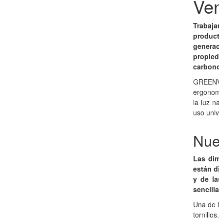
Ve
Trabaj
produc
generac
propied
carbono
GREENVIE
ergonom
la luz 
uso univ
Nue
Las di
están d
y de la
sencill
Una de l
tornill