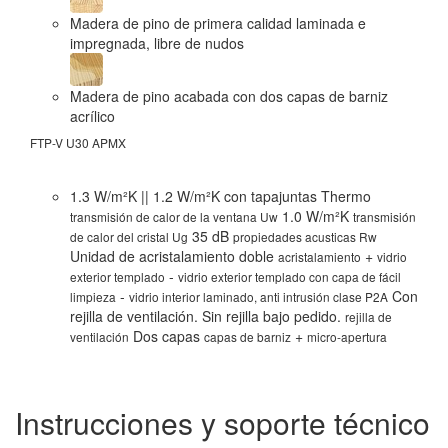
Madera de pino de primera calidad laminada e
impregnada, libre de nudos
Madera de pino acabada con dos capas de barniz
acrílico
FTP-V U30 APMX
FT
1.3 W/m²K || 1.2 W/m²K con tapajuntas Thermo
1.0 W/m²K
transmisión de calor de la ventana Uw
transmisión
35 dB
de calor del cristal Ug
propiedades acusticas Rw
Unidad de acristalamiento doble
+
acristalamiento
vidrio
-
exterior templado
vidrio exterior templado con capa de fácil
-
Con
limpieza
vidrio interior laminado, anti intrusión clase P2A
rejilla de ventilación. Sin rejilla bajo pedido.
rejilla de
Dos capas
+
ventilación
capas de barniz
micro-apertura
Instrucciones y soporte técnico