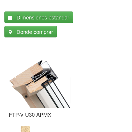
Dimensiones estándar
Donde comprar
F
FTP-V U30 APMX