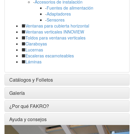
-
Accesorios de instalación
-
Fuentes de alimentación
-
Adaptadores
-
Sensores
Ventanas para cubierta horizontal
Ventanas verticales INNOVIEW
Toldos para ventanas verticales
Claraboyas
Lucernas
Escaleras escamoteables
Láminas
Catálogos y Folletos
Galería
¿Por qué FAKRO?
Ayuda y consejos