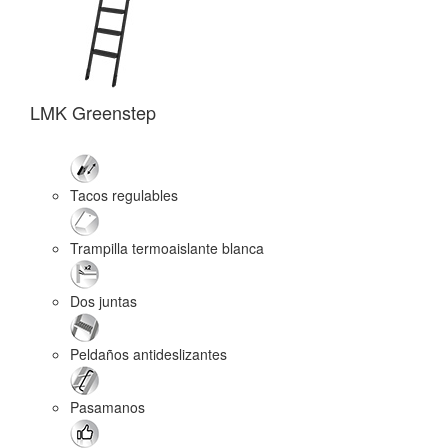
LMK Greenstep
LM
Tacos regulables
Trampilla termoaislante blanca
Dos juntas
Peldaños antideslizantes
Pasamanos