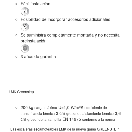
Fácil instalación
Posibilidad de incorporar accesorios adicionales
Se suministra completamente montada y no necesita
preinstalación
3 años de garantía
LMK Greenstep
LME
200 kg
U=1,0 W/m²K
carga máxima
coeficiente de
3 cm
3,6
transmitancia térmica
grosor de aislamiento térmico
cm
EN 14975
grosor de la trampilla
conforme a la norma
Las escaleras escamoteables LMK de la nueva gama GREENSTEP
La