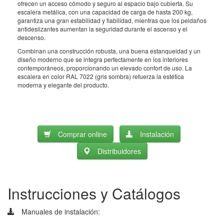
ofrecen un acceso cómodo y seguro al espacio bajo cubierta. Su
ga
escalera metálica, con una capacidad de carga de hasta 200 kg,
es
garantiza una gran estabilidad y fiabilidad, mientras que los peldaños
es
antideslizantes aumentan la seguridad durante el ascenso y el
pr
descenso.
co
us
Combinan una construcción robusta, una buena estanqueidad y un
diseño moderno que se integra perfectamente en los interiores
Gr
contemporáneos, proporcionando un elevado confort de uso. La
Un
escalera en color RAL 7022 (gris sombra) refuerza la estética
co
moderna y elegante del producto.
Comprar online
Instalación
Distribuidores
Instrucciones y Catálogos
Manuales de instalación: