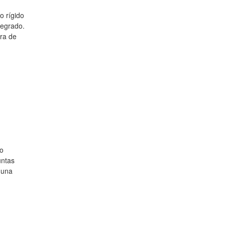
o rígido
tegrado.
ara de
bo
untas
r una