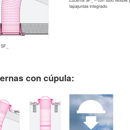
Lucerna SF_ – con tubo flexible 
tapajuntas integrado.
 SF_
ernas con cúpula: