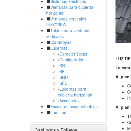
Sistemas eléctricos
Ventanas para cubierta
horizontal
Ventanas verticales
INNOVIEW
Toldos para ventanas
verticales
Claraboyas
Lucernas
-
Características
LUZ DE
-
Configurador
-
SR_
La cant
-
SF_
Al plan
-
SRD
-
SFD
Co
-
Lucernas para
Co
cubierta horizontal
In
-
Accesorios
Escaleras escamoteables
Al plan
Láminas
Ta
Co
Mo
Catálogos y Folletos