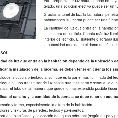
Para proporcionar luz natural donde no haya 
tejado, una solución efectiva puede ser un tú
Gracias al túnel de luz, la luz natural penetra
habitaciones la lucerna puede ser una fuente
La cantidad de luz que entra en la habitació
la luz fuera del edificio. Cuanta más luz ilum
interior del edificio. El siguiente diagrama il
la nubosidad medida en el domo del túnel de
 SOL
idad de luz que entra en la habitación depende de la ubicación de
ificar la instalación de la lucerna, se deben tener en cuenta los s
loque la cúpula orientado al sur, que es la parte más iluminada del te
loque el tubo transmisor de luz
con la ruta más corta y sencilla, lo qu
stalar el tubo de tal manera que quede lo más extendido posible (lucern
ificar el tamaño y la cantidad de lucernas, se debe tener en cuenta
maño y forma, especialmente la altura de la habitación.
lores y texturas de paredes, techos y pavimentos.
biliario planificado y colocación de equipo adicional (según el tipo y pr