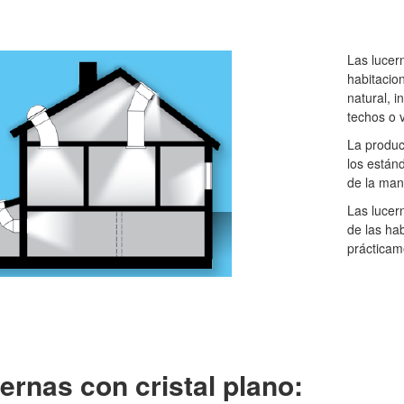
Las lucer
habitacion
natural, i
techos o 
La produc
los están
de la man
Las lucer
de las ha
prácticam
ernas con cristal plano: