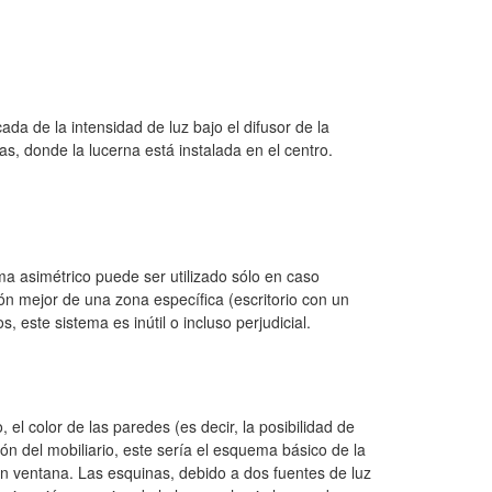
ada de la intensidad de luz bajo el difusor de la
s, donde la lucerna está instalada en el centro.
ma asimétrico puede ser utilizado sólo en caso
ción mejor de una zona
específica
(
escritorio con un
s, este sistema es inútil o incluso perjudicial.
o
,
el
color de las paredes (es decir, la posibilidad de
ión de
l
mobiliario, este sería el esquema básico de la
on ventana. La
s esquinas
, debido a dos fuentes de luz