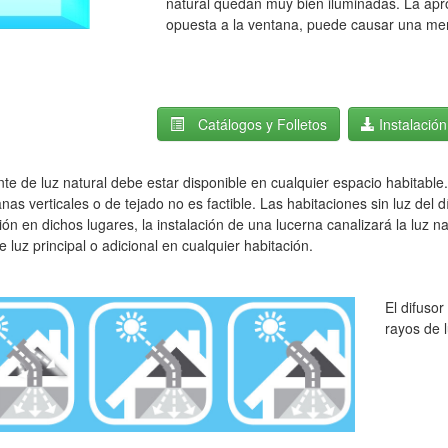
natural quedan muy bien
iluminadas
. La apr
opuesta a la ventana, puede
causar
una men
Catálogos y Folletos
Instalación
te de luz natural debe estar disponible en cualquier espacio habitable
nas verticales o de tejado no es factible.
Las habitaciones sin luz del
ión en dichos lugares, la instalación de una lucerna canalizará la luz na
e luz principal o adicional en cualquier habitación.
El difuso
rayos de l