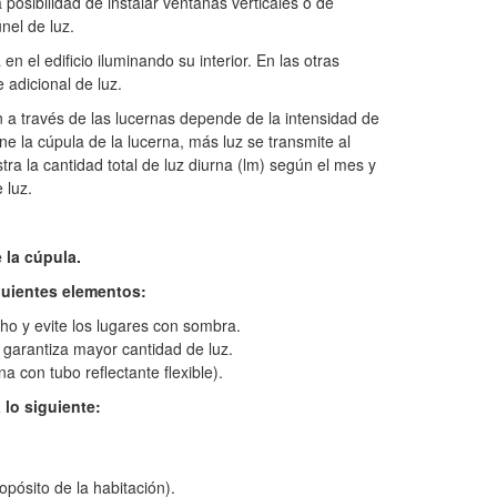
posibilidad de instalar ventanas verticales o de
nel de luz.
 en el edificio iluminando su interior. En las otras
 adicional de luz.
n a través de las lucernas depende de la intensidad de
ine la cúpula de la lucerna, más luz se transmite al
ustra la cantidad total de luz diurna (lm) según el mes y
 luz.
 la cúpula.
iguientes elementos:
cho y evite los lugares con sombra.
e garantiza mayor cantidad de luz.
a con tubo reflectante flexible).
 lo siguiente:
opósito de la habitación).