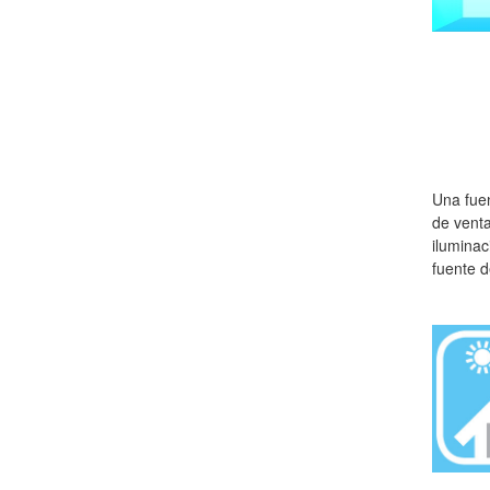
Una fuen
de venta
iluminac
fuente d