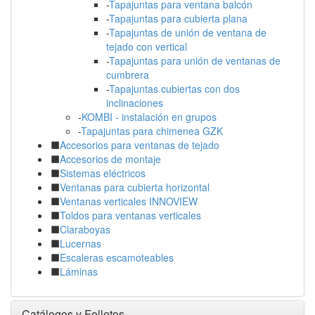
-
Tapajuntas para ventana balcón
-
Tapajuntas para cubierta plana
-
Tapajuntas de unión de ventana de
tejado con vertical
-
Tapajuntas para unión de ventanas de
cumbrera
-
Tapajuntas cubiertas con dos
inclinaciones
-
KOMBI - instalación en grupos
-
Tapajuntas para chimenea GZK
Accesorios para ventanas de tejado
Accesorios de montaje
Sistemas eléctricos
Ventanas para cubierta horizontal
Ventanas verticales INNOVIEW
Toldos para ventanas verticales
Claraboyas
Lucernas
Escaleras escamoteables
Láminas
Catálogos y Folletos