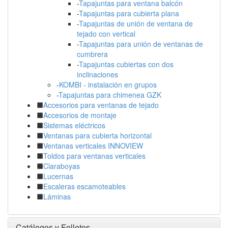
-
Tapajuntas para ventana balcón
-
Tapajuntas para cubierta plana
-
Tapajuntas de unión de ventana de
tejado con vertical
-
Tapajuntas para unión de ventanas de
cumbrera
-
Tapajuntas cubiertas con dos
inclinaciones
-
KOMBI - instalación en grupos
-
Tapajuntas para chimenea GZK
Accesorios para ventanas de tejado
Accesorios de montaje
Sistemas eléctricos
Ventanas para cubierta horizontal
Ventanas verticales INNOVIEW
Toldos para ventanas verticales
Claraboyas
Lucernas
Escaleras escamoteables
Láminas
Catálogos y Folletos