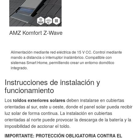
AMZ Komfort Z-Wave
AM
Alimentación mediante red eléctrica de 15 V CC. Control mediante
Al
mando a distancia o interruptor inalámbrico. Compatible con
CC
sistemas Smart Home, permitiendo crear un entorno domótico
so
integrado.
So
Instrucciones de instalación y
funcionamiento
Los
toldos exteriores solares
deben instalarse en cubiertas
orientadas al sur, este u oeste, donde el panel solar pueda recibir
luz solar de forma continua. La instalación en cubiertas
orientadas al norte puede provocar la descarga de la batería y la
imposibilidad de accionar el toldo.
IMPORTANTE: PROTECCIÓN OBLIGATORIA CONTRA EL