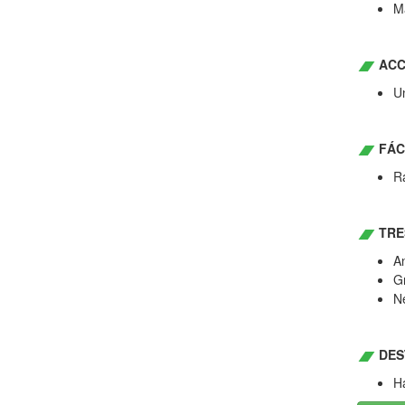
Ma
ACC
Un
FÁC
R
TRE
An
G
N
DES
Ha