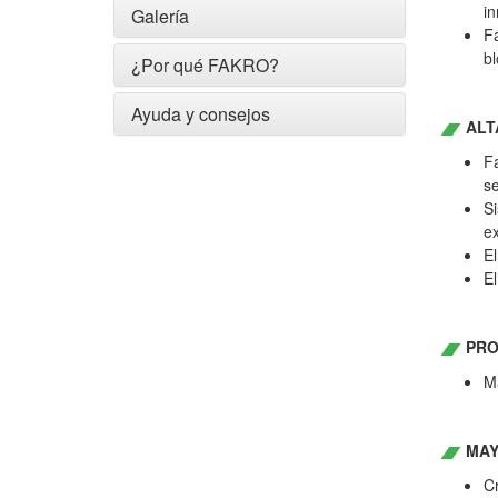
in
Galería
Fá
bl
¿Por qué FAKRO?
Ayuda y consejos
ALT
Fa
se
Si
ex
El
El
PRO
Ma
MAY
Cr