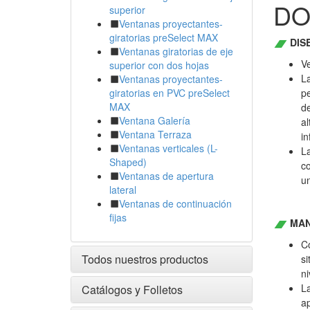
DO
superior
Ventanas proyectantes-
giratorias preSelect MAX
DIS
Ventanas giratorias de eje
Ve
superior con dos hojas
La
Ventanas proyectantes-
pe
giratorias en PVC preSelect
MAX
de
Ventana Galería
a
Ventana Terraza
in
Ventanas verticales (L-
La
Shaped)
co
Ventanas de apertura
un
lateral
Ventanas de continuación
fijas
MAN
C
Todos nuestros productos
si
ni
La
Catálogos y Folletos
ap