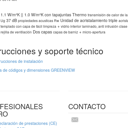
1.1 W/m²K || 1.0 W/m²K con tapajuntas Thermo
transmisión de calor de l
37 dB
Unidad de acristalamiento triple
Ug
propiedades acusticas Rw
acrist
+
templado con capa de fácil limpieza
vidrio interior laminado, anti intrusión clas
Dos capas
+
rejilla de ventilación
capas de barniz
micro-apertura
trucciones y soporte técnico
rucciones de instalación
a de códigos y dimensiones GREENVIEW
FESIONALES
CONTACTO
RO
claración de prestaciones (CE)