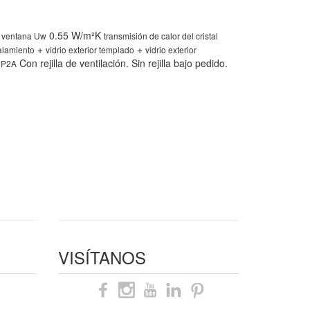
0.55 W/m²K
a ventana Uw
transmisión de calor del cristal
+
+
alamiento
vidrio exterior templado
vidrio exterior
Con rejilla de ventilación. Sin rejilla bajo pedido.
e P2A
VISÍTANOS