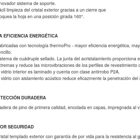
novador sistema de soporte.
cil limpieza del cristal exterior gracias a un cierre que
oquea la hoja en una posición girada 160°.
A EFICIENCIA ENERGÉTICA
bricadas con tecnología thermoPro - mayor eficiencia energética, may
ncillo.
stema de cuádruple sellado. La junta del acristalamiento proporciona 
tremas y reduce las microvibraciones de los perfiles de revestimiento d
 vidrio interior es laminado y cuenta con clase antirrobo P2A.
 vidrio con aislamiento acústico reduce eficazmente la penetración del r
TECCIÓN DURADERA
dera de pino de primera calidad, encolada en capas, impregnada al v
OR SEGURIDAD
istal templado exterior con garantía de por vida para la resistencia al g