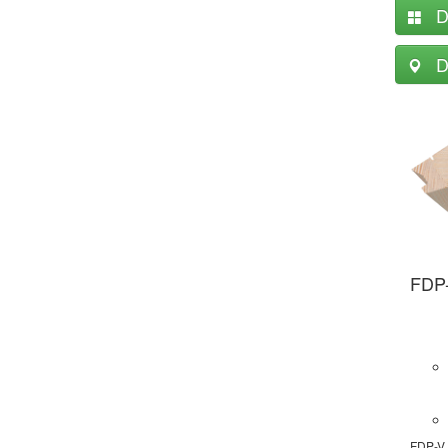
D
D
FDP
FDP-V