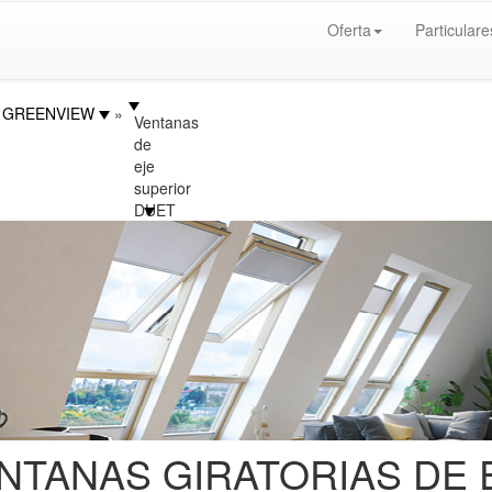
Oferta
Particulare
GREENVIEW
Ventanas
de
eje
superior
DUET
NTANAS GIRATORIAS DE 