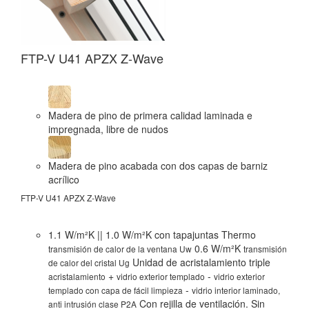
FTP-V U41 APZX Z-Wave
FT
Madera de pino de primera calidad laminada e
impregnada, libre de nudos
Madera de pino acabada con dos capas de barniz
acrílico
FTP-V U41 APZX Z-Wave
FTP
1.1 W/m²K || 1.0 W/m²K con tapajuntas Thermo
0.6 W/m²K
transmisión de calor de la ventana Uw
transmisión
Unidad de acristalamiento triple
de calor del cristal Ug
+
-
acristalamiento
vidrio exterior templado
vidrio exterior
-
templado con capa de fácil limpieza
vidrio interior laminado,
Con rejilla de ventilación. Sin
anti intrusión clase P2A