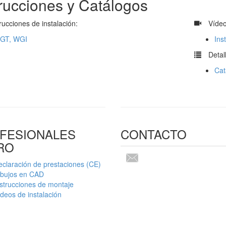
trucciones y Catálogos
rucciones de instalación:
​
Vídeo
GT, WGI
Ins
​
Detal
Cat
FESIONALES
CONTACTO
RO
claración de prestaciones (CE)
ibujos en CAD
strucciones de montaje
deos de instalación