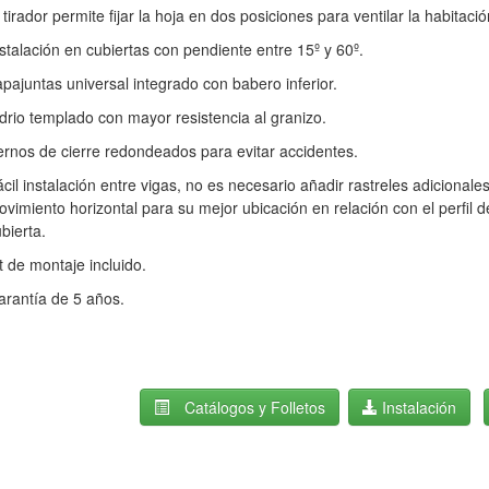
 tirador permite fijar la hoja en dos posiciones para ventilar la habitació
stalación en cubiertas con pendiente entre 15º y 60º.
pajuntas universal integrado con babero inferior.
drio templado con mayor resistencia al granizo.
rnos de cierre redondeados para evitar accidentes.
cil instalación entre vigas, no es necesario añadir rastreles adicionales
vimiento horizontal para su mejor ubicación en relación con el perfil d
bierta.
t
de montaje
incluido.
rantía de 5 años.
Catálogos y Folletos
Instalación