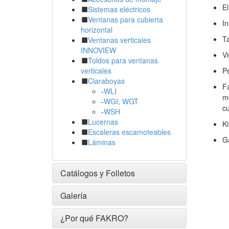
El
Sistemas eléctricos
Ventanas para cubierta
In
horizontal
Ta
Ventanas verticales
INNOVIEW
Vi
Toldos para ventanas
Pe
verticales
Claraboyas
Fá
-
WLI
mo
-
WGI, WGT
cu
-
WSH
Lucernas
Ki
Escaleras escamoteables
Ga
Láminas
Catálogos y Folletos
Galería
¿Por qué FAKRO?