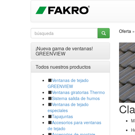
Oferta
¡Nueva gama de ventanas!
GREENVIEW
Todos nuestros productos
Ventanas de tejado
GREENVIEW
Ventanas giratorias Thermo
Sistema salida de humos
Cl
Ventanas de tejado
especiales
Tapajuntas
Ma
Accesorios para ventanas
de tejado
Ho
Accesorios de montaje