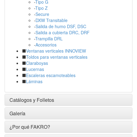
-
Tipo G
-
Tipo Z
-
Secure
-
DXW Transitable
-
Salida de humo DSF, DSC
-
Salida a cubierta DRC, DRF
-
Trampilla DRL
-
Accesorios
Ventanas verticales INNOVIEW
Toldos para ventanas verticales
Claraboyas
Lucernas
Escaleras escamoteables
Láminas
Catálogos y Folletos
Galería
¿Por qué FAKRO?