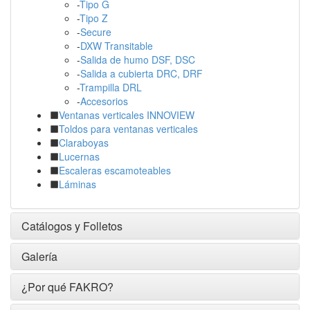
-
Tipo G
-
Tipo Z
-
Secure
-
DXW Transitable
-
Salida de humo DSF, DSC
-
Salida a cubierta DRC, DRF
-
Trampilla DRL
-
Accesorios
Ventanas verticales INNOVIEW
Toldos para ventanas verticales
Claraboyas
Lucernas
Escaleras escamoteables
Láminas
Catálogos y Folletos
Galería
¿Por qué FAKRO?