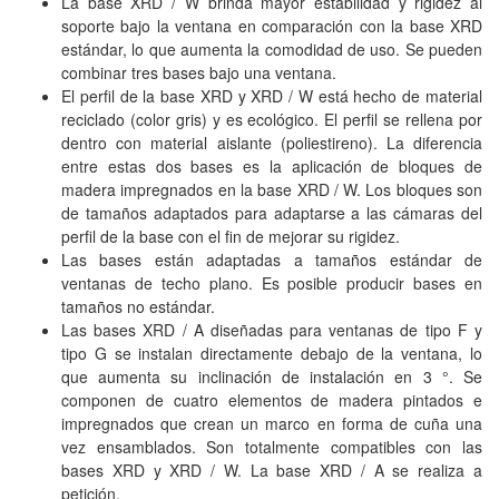
La base XRD / W brinda mayor estabilidad y rigidez al
soporte bajo la ventana en comparación con la base XRD
estándar, lo que aumenta la comodidad de uso.
Se pueden
combinar tres bases bajo una ventana.
El perfil de la base XRD y XRD / W está hecho de material
reciclado (color gris) y es ecológico.
El perfil se rellena por
dentro con material aislante (poliestireno).
La diferencia
entre estas dos bases es la aplicación de bloques de
madera impregnados en la base XRD / W.
Los bloques son
de tamaños adaptados para adaptarse a las cámaras del
perfil de la base con el fin de mejorar su rigidez.
Las bases están adaptadas a tamaños estándar de
ventanas de techo plano.
Es posible producir bases en
tamaños no estándar.
Las bases XRD / A diseñadas para ventanas de tipo F y
tipo G se instalan directamente debajo de la ventana, lo
que aumenta su inclinación de instalación en 3 °.
Se
componen de cuatro elementos de madera pintados e
impregnados que crean un marco en forma de cuña una
vez ensamblados.
Son totalmente compatibles con las
bases XRD y XRD / W.
La base XRD / A se realiza a
petición.