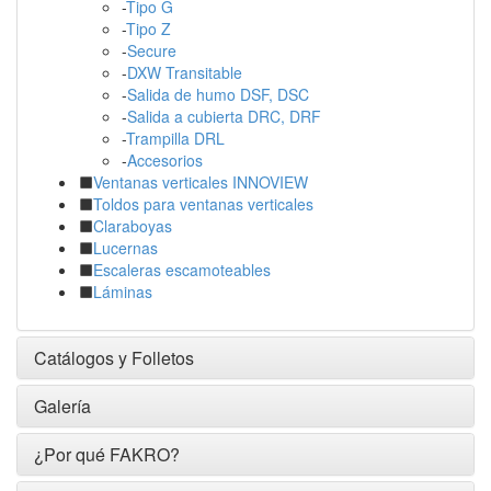
-
Tipo G
-
Tipo Z
-
Secure
-
DXW Transitable
-
Salida de humo DSF, DSC
-
Salida a cubierta DRC, DRF
-
Trampilla DRL
-
Accesorios
Ventanas verticales INNOVIEW
Toldos para ventanas verticales
Claraboyas
Lucernas
Escaleras escamoteables
Láminas
Catálogos y Folletos
Galería
¿Por qué FAKRO?