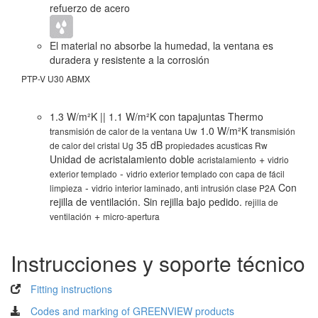
refuerzo de acero
El material no absorbe la humedad, la ventana es
duradera y resistente a la corrosión
PTP-V U30 ABMX
PT
1.3 W/m²K || 1.1 W/m²K con tapajuntas Thermo
1.0 W/m²K
transmisión de calor de la ventana Uw
transmisión
35 dB
de calor del cristal Ug
propiedades acusticas Rw
Unidad de acristalamiento doble
+
acristalamiento
vidrio
-
exterior templado
vidrio exterior templado con capa de fácil
-
Con
limpieza
vidrio interior laminado, anti intrusión clase P2A
rejilla de ventilación. Sin rejilla bajo pedido.
rejilla de
+
ventilación
micro-apertura
Instrucciones y soporte técnico
Fitting instructions
Codes and marking of GREENVIEW products