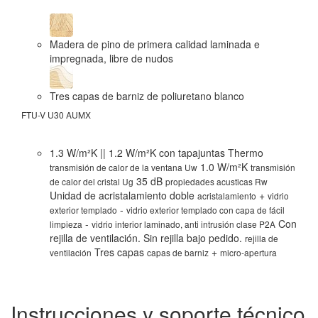
Madera de pino de primera calidad laminada e
impregnada, libre de nudos
Tres capas de barniz de poliuretano blanco
FTU-V U30 AUMX
FT
1.3 W/m²K || 1.2 W/m²K con tapajuntas Thermo
1.0 W/m²K
transmisión de calor de la ventana Uw
transmisión
35 dB
de calor del cristal Ug
propiedades acusticas Rw
Unidad de acristalamiento doble
+
acristalamiento
vidrio
-
exterior templado
vidrio exterior templado con capa de fácil
-
Con
limpieza
vidrio interior laminado, anti intrusión clase P2A
rejilla de ventilación. Sin rejilla bajo pedido.
rejilla de
Tres capas
+
ventilación
capas de barniz
micro-apertura
Instrucciones y soporte técnico