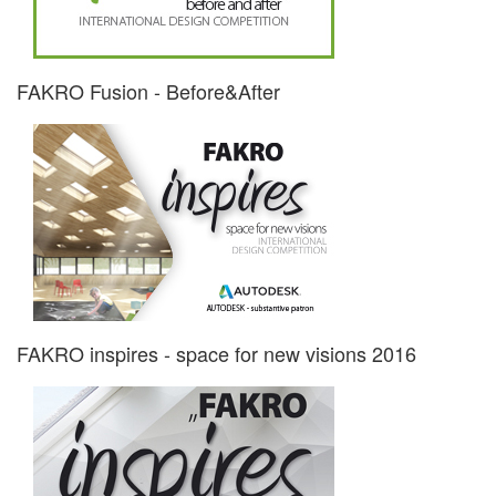
FAKRO Fusion - Before&After
FAKRO inspires - space for new visions 2016